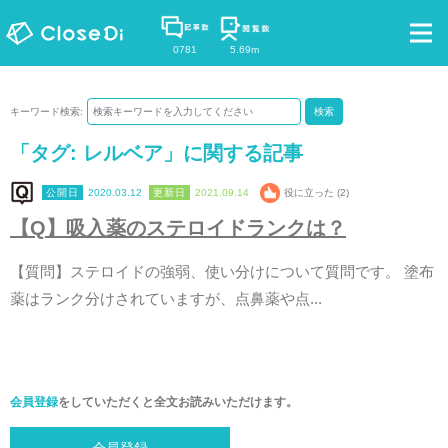
0781
5.69m
キーワード検索:
検索
「タグ:
レルベア
」に関する記事
2020.03.12
2021.09.14
役に立った (2)
【
Q
】
吸
入
薬
の
ス
テ
ロ
イ
ド
ラ
ン
ク
は
？
【
質
問
】
ス
テ
ロ
イ
ド
の
強
弱
、
使
い
分
け
に
つ
い
て
質
問
で
す
。
塗
布
薬
は
ラ
ン
ク
分
け
さ
れ
て
い
ま
す
が
、
点
鼻
薬
や
点
.
.
.
会員登録
をしていただくと全文お読みいただけます。