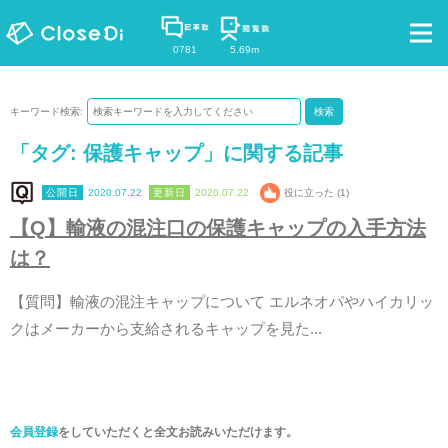
0781
5.69m
キーワード検索:
検索
「タグ:
保護キャップ
」に関する記事
2020.07.22
2020.07.22
役に立った (1)
【
Q
】
輸
液
の
混
注
口
の
保
護
キ
ャ
ッ
プ
の
入
手
方
法
は
？
【
質
問
】
輸
液
の
混
注
キ
ャ
ッ
プ
に
つ
い
て
エ
ル
ネ
オ
パ
や
ハ
イ
カ
リ
ッ
ク
は
メ
ー
カ
ー
か
ら
支
給
さ
れ
る
キ
ャ
ッ
プ
を
見
た
.
.
.
会員登録
をしていただくと全文お読みいただけます。