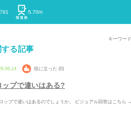
0781
5.70m
キーワード
関する記事
6.06.14
役に立った (0)
ロ
ッ
プ
で
違
い
は
あ
る
?
ロ
ッ
プ
で
違
い
は
あ
る
の
で
し
ょ
う
か
。
ビ
ジ
ュ
ア
ル
回
答
は
こ
ち
ら