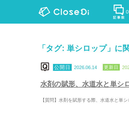
「タグ:
単シロップ
」に
2026.06.14
202
水
剤
の
賦
形
、
水
道
水
と
単
シ
【
質
問
】
水
剤
を
賦
形
す
る
際
、
水
道
水
と
単
シ