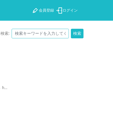
会員登録
ログイン
検索:
検索
→
h
.
.
.