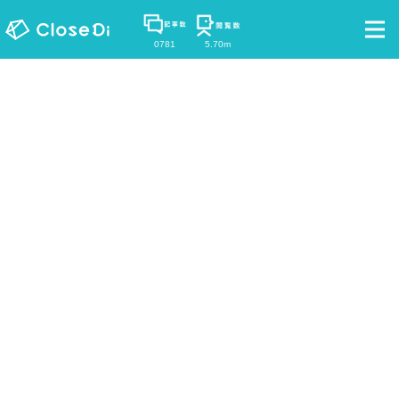
0781
5.70m