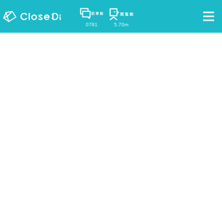
0781
5.70m