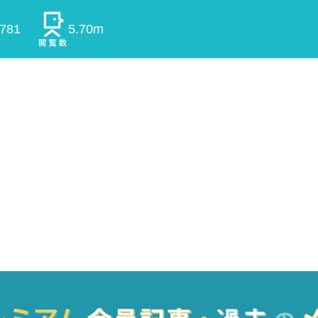
0781
5.70m