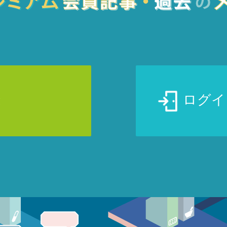
録
ログイ