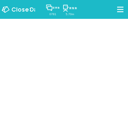
0781
5.70m