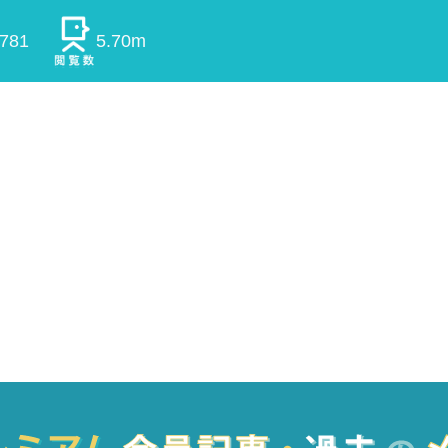
0781
5.70m