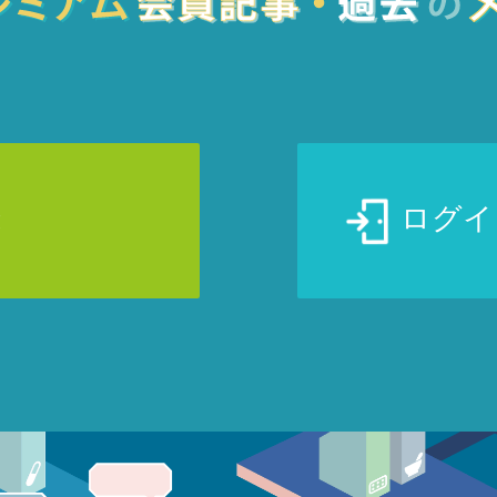
録
ログイ