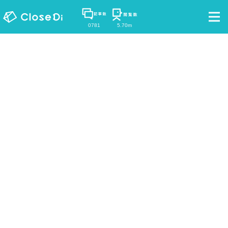
0781
5.70m