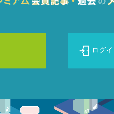
録
ログイ