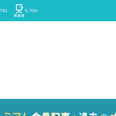
0781
5.70m