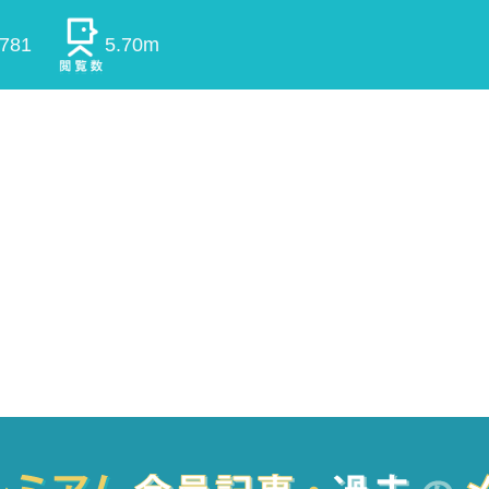
0781
5.70m