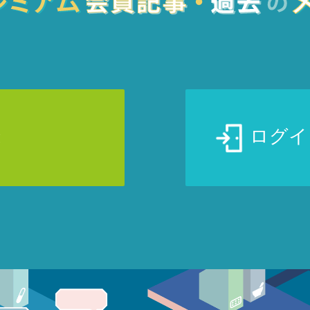
録
ログイ