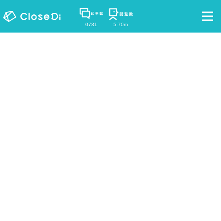
0781
5.70m