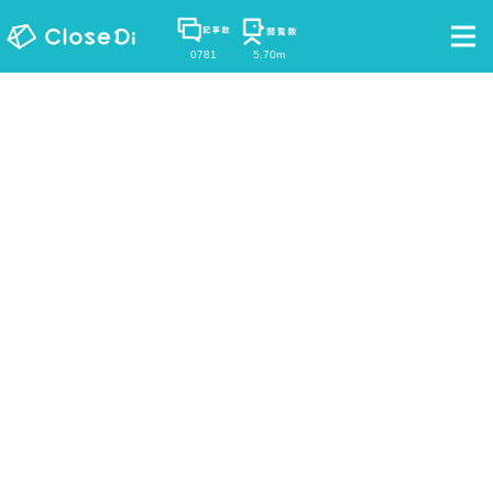
0781
5.70m