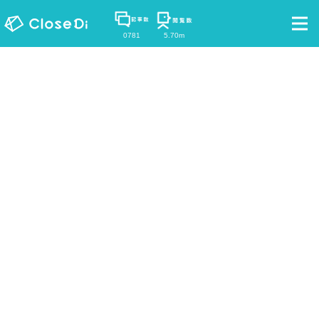
0781
5.70m