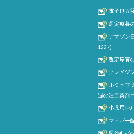
電子処方箋の
選定療養の対
アマゾン日
133号
選定療養の疑
クレメジンカ
ルミセフ 
週の注目薬剤ニュー
小児用レルベ
マドパー配合
週2回貼付