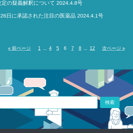
定の疑義解釈について 2024.4.8号
月26日に承認された注目の医薬品 2024.4.1号
« 前ページ
1
...
4
5
6
7
8
...
12
次ページ »
検索