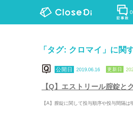
「タグ:
クロマイ
」に関
2019.06.16
202
【
Q
】
エ
ス
ト
リ
ー
ル
腟
錠
と
【
A
】
膣
錠
に
関
し
て
投
与
順
序
や
投
与
間
隔
は