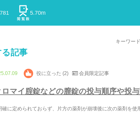
0781
5.70m
キーワード
する記事
5.07.09
役に立った (2)
会員限定記事
ク
ロ
マ
イ
腟
錠
な
ど
の
膣
錠
の
投
与
順
序
や
投
与
明
確
に
定
め
ら
れ
て
お
ら
ず
、
片
方
の
薬
剤
が
崩
壊
後
に
次
の
薬
剤
を
使