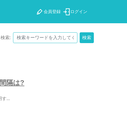
会員登録
ログイン
検索:
検索
間
隔
は
?
用
す
.
.
.