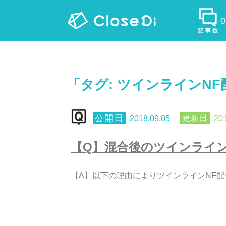
「タグ:
ツインラインNF
2018.09.05
201
【
Q
】
混
合
後
の
ツ
イ
ン
ラ
イ
【
A
】
以
下
の
理
由
に
よ
り
ツ
イ
ン
ラ
イ
ン
N
F
配