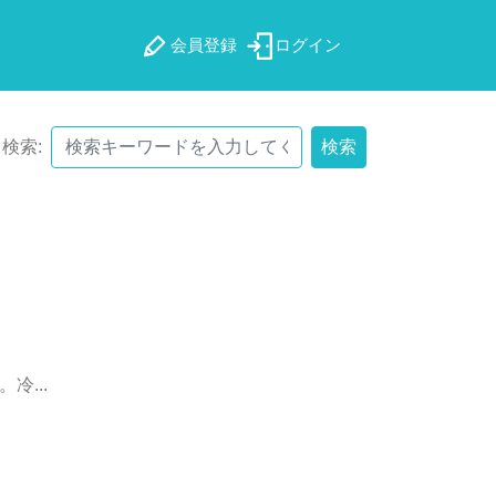
会員登録
ログイン
検索:
検索
。
冷
.
.
.