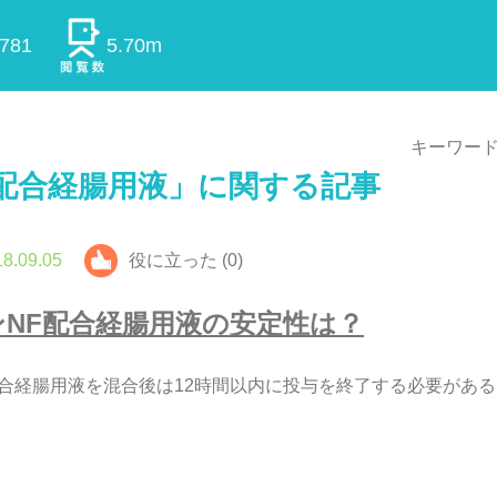
0781
5.70m
キーワード
配合経腸用液
」に関する記事
8.09.05
役に立った (0)
ン
N
F
配
合
経
腸
用
液
の
安
定
性
は
？
合
経
腸
用
液
を
混
合
後
は
1
2
時
間
以
内
に
投
与
を
終
了
す
る
必
要
が
あ
る