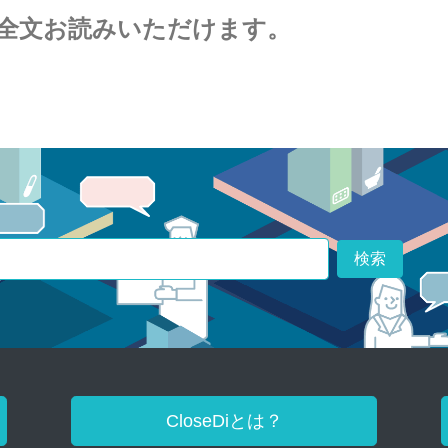
全文お読みいただけます。
検索
CloseDiとは？