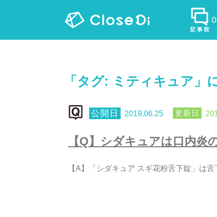
「タグ:
ミティキュア
」
2019.06.25
201
【
Q
】
シ
ダ
キ
ュ
ア
は
口
内
炎
【
A
】
「
シ
ダ
キ
ュ
ア
ス
ギ
花
粉
舌
下
錠
」
は
舌