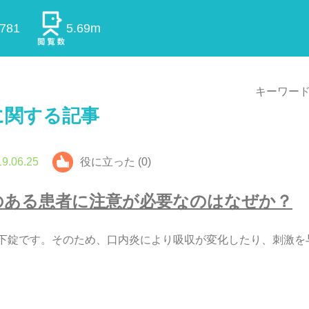
0781
5.69m
キーワード
に関する記事
9.06.25
役に立った (0)
の
あ
る
患
者
に
注
意
が
必
要
な
の
は
な
ぜ
か
？
下
錠
で
す
。
そ
の
た
め
、
口
内
炎
に
よ
り
吸
収
が
変
化
し
た
り
、
刺
激
を