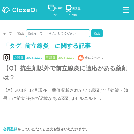
0781
5.70m
キーワード検索:
検索
「タグ:
前立線炎
」に関する記事
2018.12.20
2018.12.20
役に立った (0)
【
Q
】
抗
生
剤
以
外
で
前
立
線
炎
に
適
応
が
あ
る
薬
剤
は
？
【
A
】
2
0
1
8
年
1
2
月
現
在
、
薬
価
収
載
さ
れ
て
い
る
薬
剤
で
「
効
能
・
効
果
」
に
前
立
腺
炎
の
記
載
が
あ
る
薬
剤
は
セ
ル
ニ
ル
ト
.
.
.
会員登録
をしていただくと全文お読みいただけます。