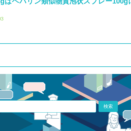
gはヘパリン類似物質泡状スプレー100
03
検索