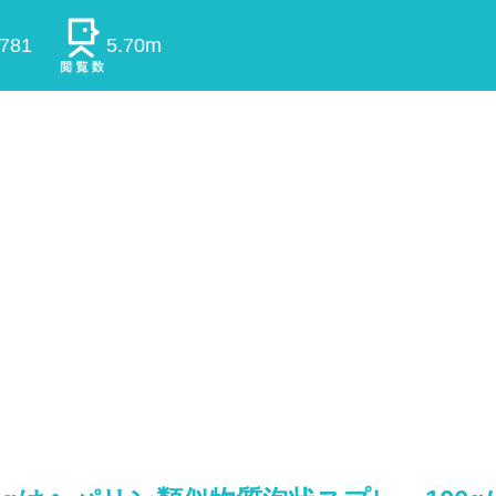
0781
5.70m