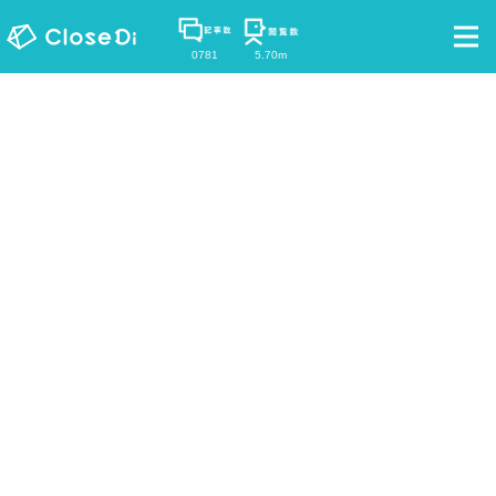
0781
5.70m