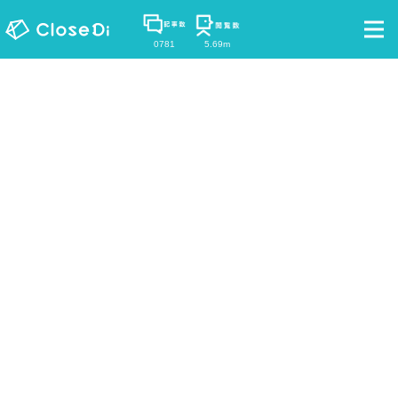
0781
5.69m