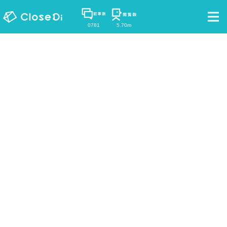
0781
5.70m