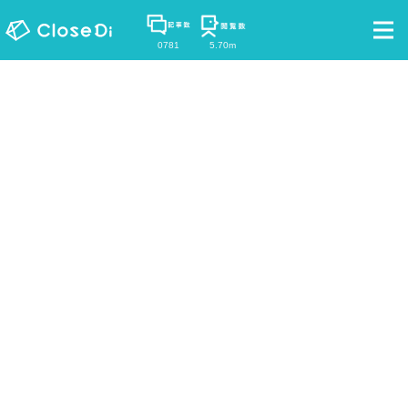
0781
5.70m