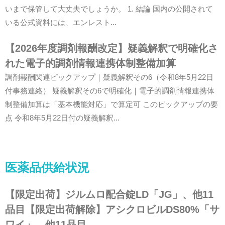
いまで保管して大丈夫でしょうか。 1. 結論 国内の公開されて
いる公式資料には、エンレスト...
【2026年度調剤報酬改定】疑義解釈で明確化さ
れた電子的調剤情報連携体制整備加算
調剤報酬関連ピックアップ｜疑義解釈その6（令和8年5月22日
付事務連絡） 疑義解釈その6で明確化｜電子的調剤情報連携体
制整備加算は「基本機能対応」で算定可 このピックアップの要
点 令和8年5月22日付の疑義解釈...
医薬品供給状況
【限定出荷】ジルムロ配合錠LD「JG」、他11
品目【限定出荷解除】アシクロビルDS80%「サ
ワイ」、他11品目