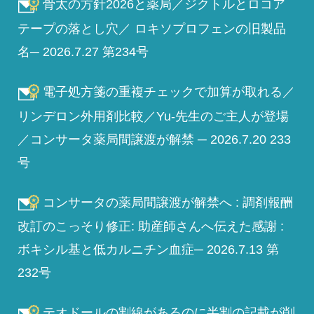
骨太の方針2026と薬局／ジクトルとロコア
テープの落とし穴／ ロキソプロフェンの旧製品
名─ 2026.7.27 第234号
電子処方箋の重複チェックで加算が取れる／
リンデロン外用剤比較／Yu-先生のご主人が登場
／コンサータ薬局間譲渡が解禁 ─ 2026.7.20 233
号
コンサータの薬局間譲渡が解禁へ : 調剤報酬
改訂のこっそり修正: 助産師さんへ伝えた感謝 :
ボキシル基と低カルニチン血症─ 2026.7.13 第
232号
テオドールの割線があるのに半割の記載が削