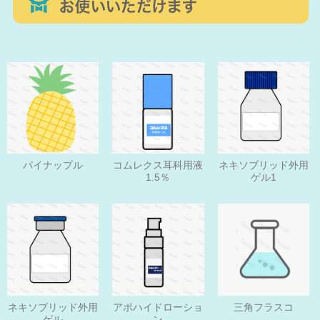
パイナップル
コムレクス耳科用液
ネキソブリッド外用
1.5％
ゲル1
ネキソブリッド外用
アポハイドローショ
三角フラスコ
ゲル
ン