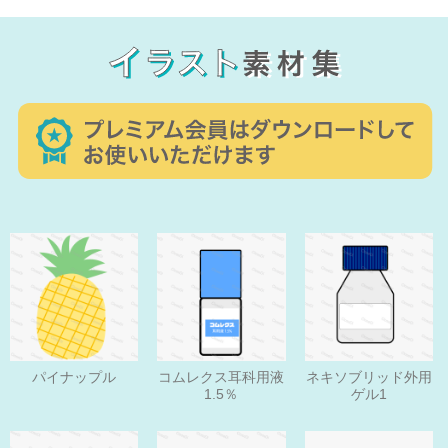
パイナップル
コムレクス耳科用液
ネキソブリッド外用
1.5％
ゲル1