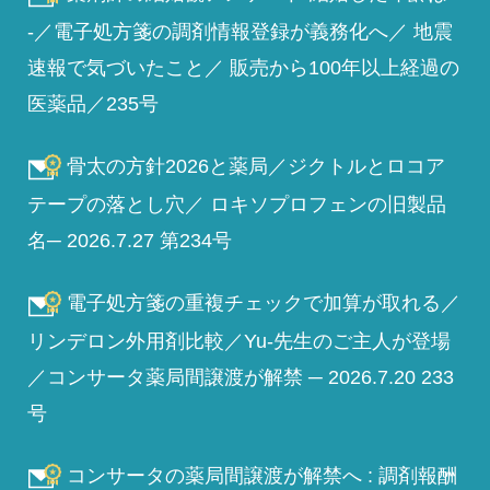
-／電子処方箋の調剤情報登録が義務化へ／ 地震
速報で気づいたこと／ 販売から100年以上経過の
医薬品／235号
骨太の方針2026と薬局／ジクトルとロコア
テープの落とし穴／ ロキソプロフェンの旧製品
名─ 2026.7.27 第234号
電子処方箋の重複チェックで加算が取れる／
リンデロン外用剤比較／Yu-先生のご主人が登場
／コンサータ薬局間譲渡が解禁 ─ 2026.7.20 233
号
コンサータの薬局間譲渡が解禁へ : 調剤報酬