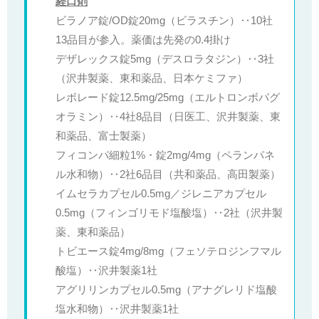
経口剤
ビラノア錠/OD錠20mg（ビラスチン）‥10社
13品目が参入。薬価は先発の0.4掛け
デザレックス錠5mg（デスロラタジン）‥3社
（沢井製薬、東和薬品、日本ケミファ）
レボレード錠12.5mg/25mg（エルトロンボパグ
オラミン）‥4社8品目（日医工、沢井製薬、東
和薬品、富士製薬）
フィコンパ細粒1%・錠2mg/4mg（ペランパネ
ル水和物）‥2社6品目（共和薬品、高田製薬）
イムセラカプセル0.5mg／ジレニアカプセル
0.5mg（フィンゴリモド塩酸塩）‥2社（沢井製
薬、東和薬品）
トビエース錠4mg/8mg（フェソテロジンフマル
酸塩）‥沢井製薬1社
アグリリンカプセル0.5mg（アナグレリド塩酸
塩水和物）‥沢井製薬1社