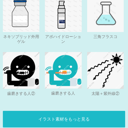
ネキソブリッド外用
アポハイドローショ
三角フラスコ
ゲル
ン
歯磨きする人
歯磨きする人②
太陽＋紫外線②
イラスト素材をもっと見る