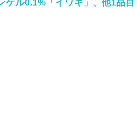
ゲル0.1%「イワキ」、他1品