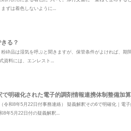
ずは着色しないように...
できる？
。粉砕品は湿気を呼ぶと聞きますが、保管条件がよければ、期
式資料には、エンレスト...
解釈で明確化された電子的調剤情報連携体制整備加算
（令和8年5月22日付事務連絡） 疑義解釈その6で明確化｜電
年5月22日付の疑義解釈...