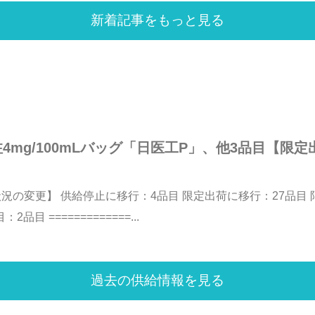
新着記事をもっと見る
mg/100mLバッグ「日医工P」、他3品目【限定出
給状況の変更】 供給停止に移行：4品目 限定出荷に移行：27品目
 =============...
過去の供給情報を見る