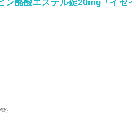
ビン酪酸エステル錠20mg「イセ
イ」
影響）