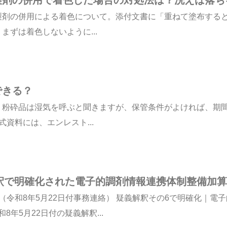
製剤の併用による着色について。添付文書に「重ねて塗布する
ずは着色しないように...
できる？
。粉砕品は湿気を呼ぶと聞きますが、保管条件がよければ、期
式資料には、エンレスト...
解釈で明確化された電子的調剤情報連携体制整備加算
（令和8年5月22日付事務連絡） 疑義解釈その6で明確化｜電
年5月22日付の疑義解釈...