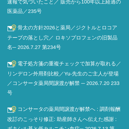
速報で気づいたこと／ 販売から100年以上経過の
医薬品／235号
骨太の方針2026と薬局／ジクトルとロコア
テープの落とし穴／ ロキソプロフェンの旧製品
名─ 2026.7.27 第234号
電子処方箋の重複チェックで加算が取れる／
リンデロン外用剤比較／Yu-先生のご主人が登場
／コンサータ薬局間譲渡が解禁 ─ 2026.7.20 233
号
コンサータの薬局間譲渡が解禁へ : 調剤報酬
改訂のこっそり修正: 助産師さんへ伝えた感謝 :
ボキシル基と低カルニチン血症─ 2026.7.13 第