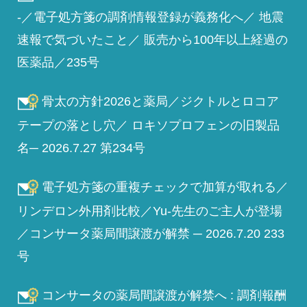
-／電子処方箋の調剤情報登録が義務化へ／ 地震
速報で気づいたこと／ 販売から100年以上経過の
医薬品／235号
骨太の方針2026と薬局／ジクトルとロコア
テープの落とし穴／ ロキソプロフェンの旧製品
名─ 2026.7.27 第234号
電子処方箋の重複チェックで加算が取れる／
リンデロン外用剤比較／Yu-先生のご主人が登場
／コンサータ薬局間譲渡が解禁 ─ 2026.7.20 233
号
コンサータの薬局間譲渡が解禁へ : 調剤報酬