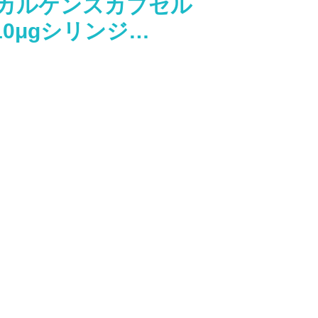
】カルケンスカプセル
0μgシリンジ…