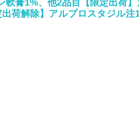
ン軟膏1%、他2品目【限定出荷
限定出荷解除】アルプロスタジル注1