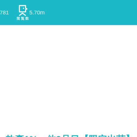
0781
5.70m