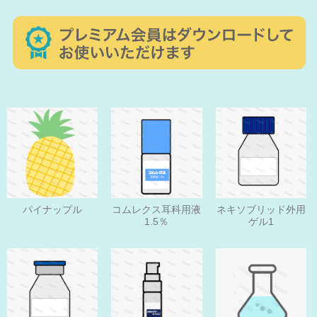
パイナップル
コムレクス耳科用液
ネキソブリッド外用
1.5％
ゲル1