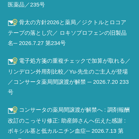
医薬品／235号
骨太の方針2026と薬局／ジクトルとロコア
テープの落とし穴／ ロキソプロフェンの旧製品
名─ 2026.7.27 第234号
電子処方箋の重複チェックで加算が取れる／
リンデロン外用剤比較／Yu-先生のご主人が登場
／コンサータ薬局間譲渡が解禁 ─ 2026.7.20 233
号
コンサータの薬局間譲渡が解禁へ : 調剤報酬
改訂のこっそり修正: 助産師さんへ伝えた感謝 :
ボキシル基と低カルニチン血症─ 2026.7.13 第