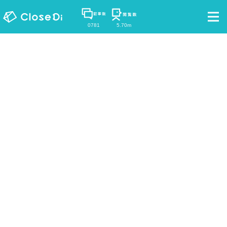
0781
5.70m