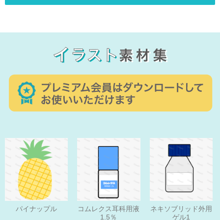
パイナップル
コムレクス耳科用液
ネキソブリッド外用
1.5％
ゲル1