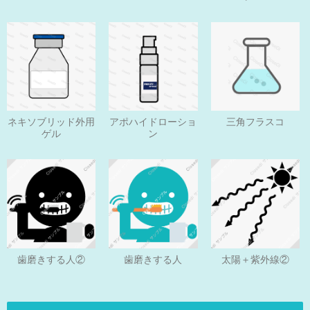
ネキソブリッド外用
アポハイドローショ
三角フラスコ
ゲル
ン
歯磨きする人
歯磨きする人②
太陽＋紫外線②