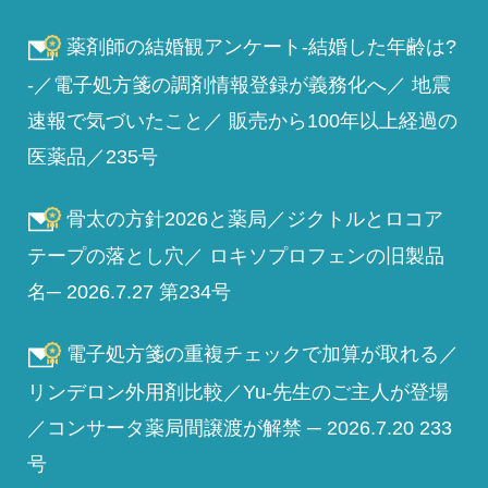
薬剤師の結婚観アンケート-結婚した年齢は?
-／電子処方箋の調剤情報登録が義務化へ／ 地震
速報で気づいたこと／ 販売から100年以上経過の
医薬品／235号
骨太の方針2026と薬局／ジクトルとロコア
テープの落とし穴／ ロキソプロフェンの旧製品
名─ 2026.7.27 第234号
電子処方箋の重複チェックで加算が取れる／
リンデロン外用剤比較／Yu-先生のご主人が登場
／コンサータ薬局間譲渡が解禁 ─ 2026.7.20 233
号