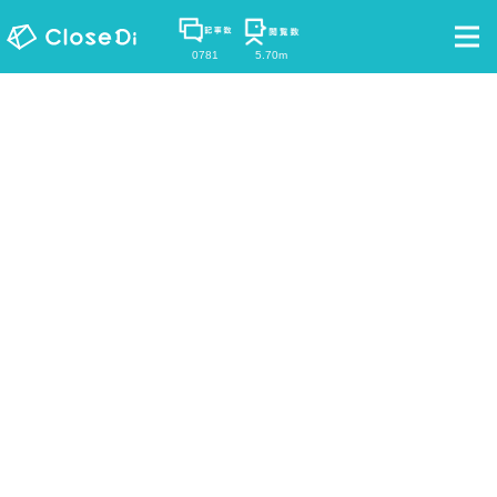
0781
5.70m