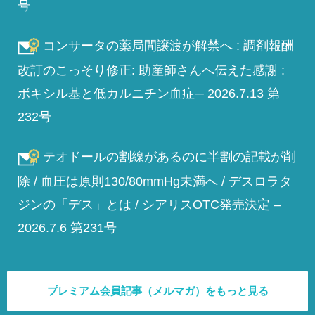
号
コンサータの薬局間譲渡が解禁へ : 調剤報酬
改訂のこっそり修正: 助産師さんへ伝えた感謝 :
ボキシル基と低カルニチン血症─ 2026.7.13 第
232号
テオドールの割線があるのに半割の記載が削
除 / 血圧は原則130/80mmHg未満へ / デスロラタ
ジンの「デス」とは / シアリスOTC発売決定 –
2026.7.6 第231号
プレミアム会員記事（メルマガ）をもっと見る