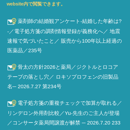
website内で閲覧できます。
薬剤師の結婚観アンケート-結婚した年齢は?
-／電子処方箋の調剤情報登録が義務化へ／ 地震
速報で気づいたこと／ 販売から100年以上経過の
医薬品／235号
骨太の方針2026と薬局／ジクトルとロコア
テープの落とし穴／ ロキソプロフェンの旧製品
名─ 2026.7.27 第234号
電子処方箋の重複チェックで加算が取れる／
リンデロン外用剤比較／Yu-先生のご主人が登場
／コンサータ薬局間譲渡が解禁 ─ 2026.7.20 233