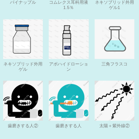
パイナップル
コムレクス耳科用液
ネキソブリッド外用
1.5％
ゲル1
ネキソブリッド外用
アポハイドローショ
三角フラスコ
ゲル
ン
歯磨きする人
歯磨きする人②
太陽＋紫外線②