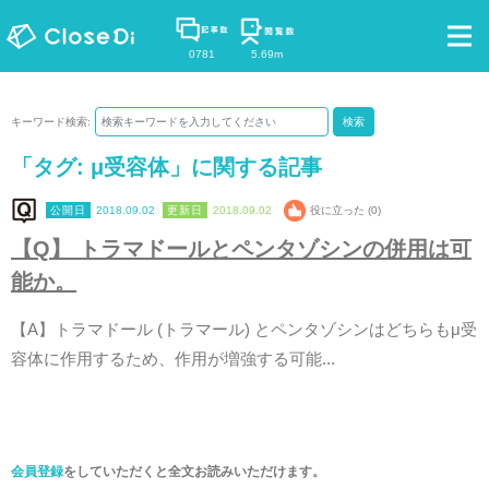
0781
5.69m
キーワード検索:
検索
「タグ:
μ受容体
」に関する記事
2018.09.02
2018.09.02
役に立った (0)
【
Q
】
ト
ラ
マ
ド
ー
ル
と
ペ
ン
タ
ゾ
シ
ン
の
併
用
は
可
能
か
。
【
A
】
ト
ラ
マ
ド
ー
ル
(
ト
ラ
マ
ー
ル
)
と
ペ
ン
タ
ゾ
シ
ン
は
ど
ち
ら
も
μ
受
容
体
に
作
用
す
る
た
め
、
作
用
が
増
強
す
る
可
能
.
.
.
会員登録
をしていただくと全文お読みいただけます。