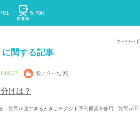
0781
5.70m
キーワード
」に関する記事
8.06.27
役に立った (6)
い
分
け
は
？
る
。
効
果
が
強
す
ぎ
る
と
き
は
チ
ア
ジ
ド
系
利
尿
薬
を
使
用
。
効
果
が
不