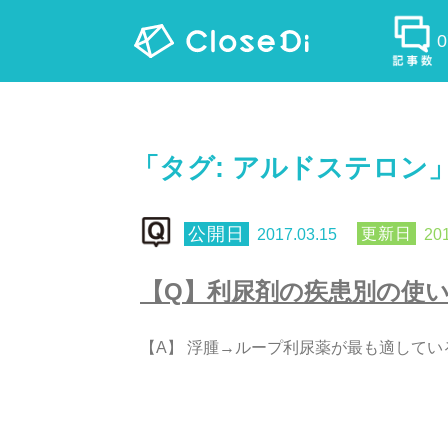
「タグ:
アルドステロン
2017.03.15
201
【
Q
】
利
尿
剤
の
疾
患
別
の
使
【
A
】
浮
腫
→
ル
ー
プ
利
尿
薬
が
最
も
適
し
て
い