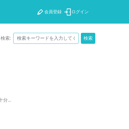
会員登録
ログイン
検索:
検索
十
分
.
.
.