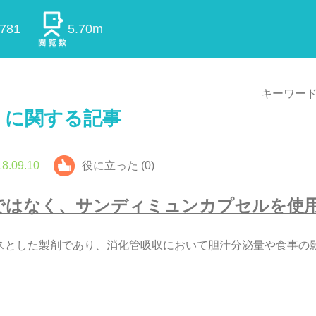
0781
5.70m
キーワード
」に関する記事
8.09.10
役に立った (0)
で
は
な
く
、
サ
ン
デ
ィ
ミ
ュ
ン
カ
プ
セ
ル
を
使
ス
と
し
た
製
剤
で
あ
り
、
消
化
管
吸
収
に
お
い
て
胆
汁
分
泌
量
や
食
事
の