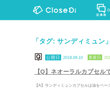
「タグ:
サンディミュン
2018.09.10
201
【
Q
】
ネ
オ
ー
ラ
ル
カ
プ
セ
ル
【
A
】
サ
ン
デ
ィ
ミ
ュ
ン
カ
プ
セ
ル
は
油
を
ベ
ー