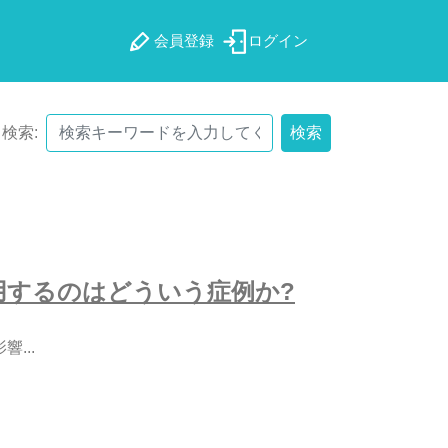
会員登録
ログイン
検索:
検索
用
す
る
の
は
ど
う
い
う
症
例
か
?
影
響
.
.
.