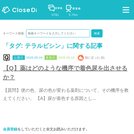
0781
5.70m
キーワード検索:
検索
「タグ:
テラルビシン
」に関する記事
2020.06.16
2020.06.16
役に立った (0)
【
Q
】
薬
は
ど
の
よ
う
な
機
序
で
着
色
尿
を
出
さ
せ
る
か
？
【
質
問
】
便
の
色
、
尿
の
色
が
変
わ
る
薬
剤
に
つ
い
て
、
そ
の
機
序
を
教
え
て
く
だ
さ
い
。
【
A
】
尿
が
着
色
す
る
原
因
と
し
.
.
.
会員登録
をしていただくと全文お読みいただけます。