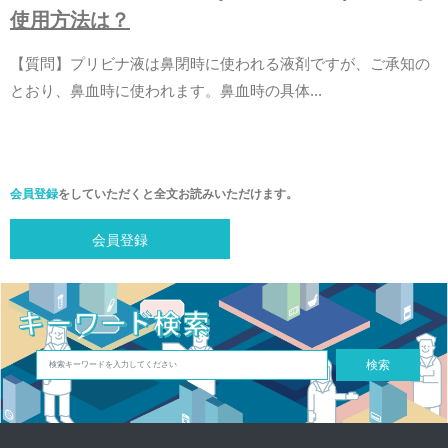
使
用
方
法
は
？
【
質
問
】
プ
リ
ビ
ナ
液
は
鼻
閉
時
に
使
わ
れ
る
液
剤
で
す
が
、
ご
承
知
の
と
お
り
、
鼻
血
時
に
使
わ
れ
ま
す
。
鼻
血
時
の
具
体
.
.
.
会員登録
をしていただくと全文お読みいただけます。
会員登録
検索