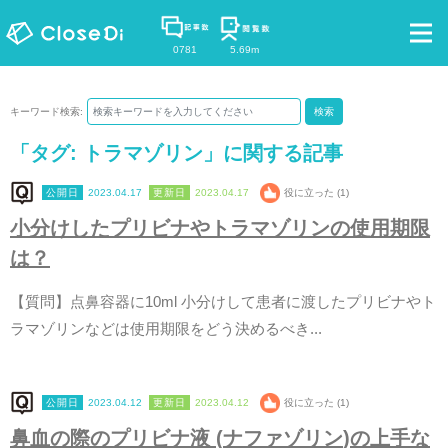
0781
5.69m
キーワード検索:
検索
「タグ:
トラマゾリン
」に関する記事
2023.04.17
2023.04.17
役に立った (1)
小
分
け
し
た
プ
リ
ビ
ナ
や
ト
ラ
マ
ゾ
リ
ン
の
使
用
期
限
は
？
【
質
問
】
点
鼻
容
器
に
1
0
m
l
小
分
け
し
て
患
者
に
渡
し
た
プ
リ
ビ
ナ
や
ト
ラ
マ
ゾ
リ
ン
な
ど
は
使
用
期
限
を
ど
う
決
め
る
べ
き
.
.
.
2023.04.12
2023.04.12
役に立った (1)
鼻
血
の
際
の
プ
リ
ビ
ナ
液
(
ナ
フ
ァ
ゾ
リ
ン
)
の
上
手
な