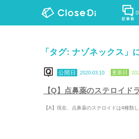
「タグ:
ナゾネックス
」
2020.03.10
202
【
Q
】
点
鼻
薬
の
ス
テ
ロ
イ
ド
【
A
】
現
在
、
点
鼻
薬
の
ス
テ
ロ
イ
ド
は
4
種
類
し