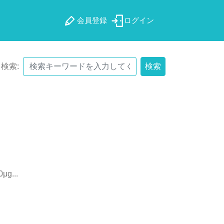
会員登録
ログイン
検索:
検索
0
μ
g
.
.
.