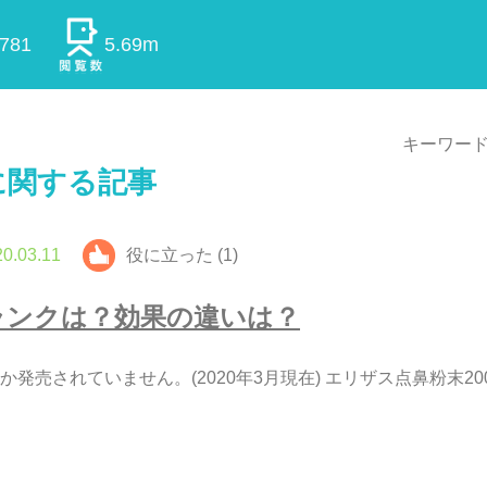
0781
5.69m
キーワード
に関する記事
0.03.11
役に立った (1)
ラ
ン
ク
は
？
効
果
の
違
い
は
？
か
発
売
さ
れ
て
い
ま
せ
ん
。
(
2
0
2
0
年
3
月
現
在
)
エ
リ
ザ
ス
点
鼻
粉
末
2
0