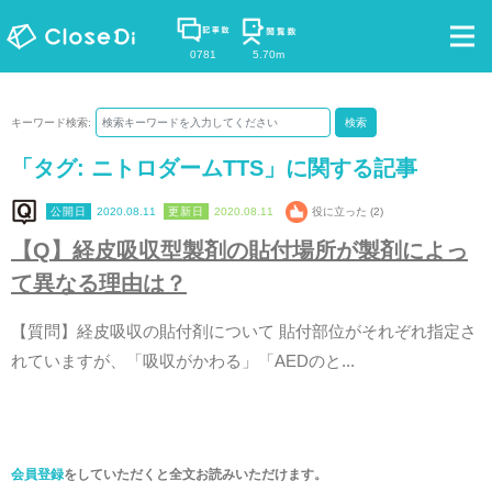
0781
5.70m
キーワード検索:
検索
「タグ:
ニトロダームTTS
」に関する記事
2020.08.11
2020.08.11
役に立った (2)
【
Q
】
経
皮
吸
収
型
製
剤
の
貼
付
場
所
が
製
剤
に
よ
っ
て
異
な
る
理
由
は
？
【
質
問
】
経
皮
吸
収
の
貼
付
剤
に
つ
い
て
貼
付
部
位
が
そ
れ
ぞ
れ
指
定
さ
れ
て
い
ま
す
が
、
「
吸
収
が
か
わ
る
」
「
A
E
D
の
と
.
.
.
会員登録
をしていただくと全文お読みいただけます。