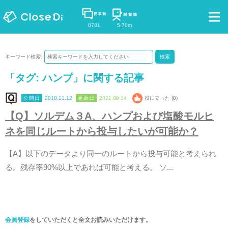
0781
5.70m
キーワード検索:
検索
「タグ:
ハンプ
」に関する記事
2018.11.12
2021.09.14
役に立った (0)
【
Q
】
ソ
ル
デ
ム
３
A
、
ハ
ン
プ
お
よ
び
塩
酸
モ
ル
ヒ
ネ
を
同
じ
ル
ー
ト
か
ら
投
与
し
た
い
が
可
能
か
？
【
A
】
以
下
の
デ
ー
タ
よ
り
同
一
の
ル
ー
ト
か
ら
投
与
可
能
と
考
え
ら
れ
る
。
残
存
率
9
0
%
以
上
で
あ
れ
ば
可
能
と
考
え
る
。
ソ
.
.
.
会員登録
をしていただくと全文お読みいただけます。