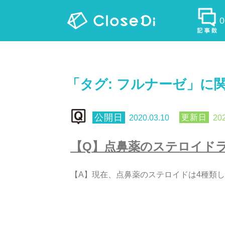
「タグ:
フルナーゼ
」に
2020.03.10
202
【
Q
】
点
鼻
薬
の
ス
テ
ロ
イ
ド
【
A
】
現
在
、
点
鼻
薬
の
ス
テ
ロ
イ
ド
は
4
種
類
し