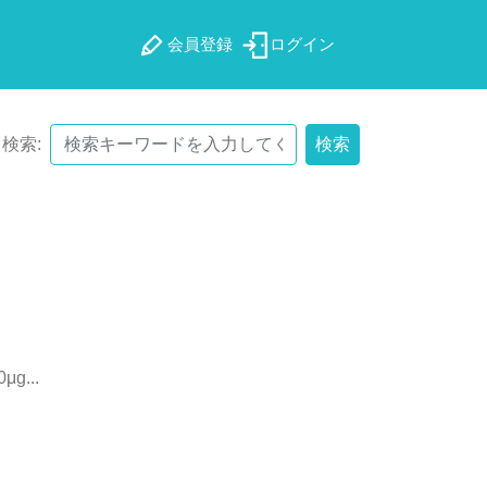
会員登録
ログイン
検索:
検索
0
μ
g
.
.
.