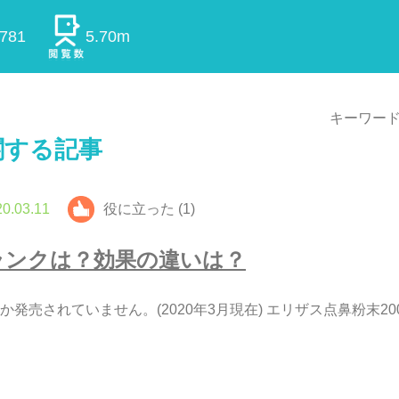
0781
5.70m
キーワード
関する記事
0.03.11
役に立った (1)
ラ
ン
ク
は
？
効
果
の
違
い
は
？
か
発
売
さ
れ
て
い
ま
せ
ん
。
(
2
0
2
0
年
3
月
現
在
)
エ
リ
ザ
ス
点
鼻
粉
末
2
0