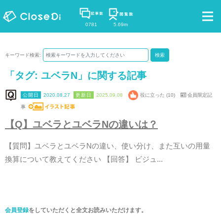
0781
5.69m
キーワード検索:
検索
「タグ:
ユベラN
」に関する記事
2020.08.27
2025.09.08
役に立った (10)
会員限定記
事
【
Q
】
ユ
ベ
ラ
と
ユ
ベ
ラ
N
の
違
い
は
？
【
質
問
】
ユ
ベ
ラ
と
ユ
ベ
ラ
N
の
違
い
、
使
い
分
け
、
ま
た
互
い
の
用
量
換
算
に
つ
い
て
教
え
て
く
だ
さ
い
【
回
答
】
ビ
ジ
ュ
.
.
.
会員登録
をしていただくと全文お読みいただけます。