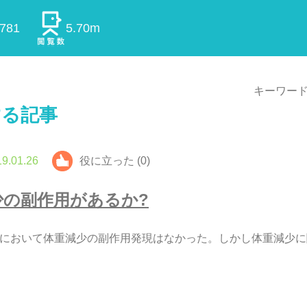
0781
5.70m
キーワード
する記事
9.01.26
役に立った (0)
少
の
副
作
用
が
あ
る
か
?
に
お
い
て
体
重
減
少
の
副
作
用
発
現
は
な
か
っ
た
。
し
か
し
体
重
減
少
に