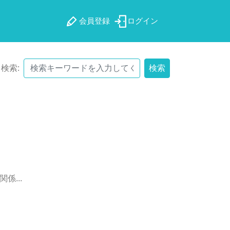
会員登録
ログイン
検索:
検索
関
係
.
.
.