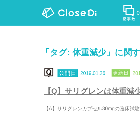
「タグ:
体重減少
」に関
2019.01.26
201
【
Q
】
サ
リ
グ
レ
ン
は
体
重
減
【
A
】
サ
リ
グ
レ
ン
カ
プ
セ
ル
3
0
m
g
の
臨
床
試
験