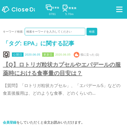
0781
5.70m
キーワード検索:
検索
「タグ:
EPA
」に関する記事
2020.06.05
2020.06.05
役に立った (1)
【
Q
】
ロ
ト
リ
ガ
粒
状
カ
プ
セ
ル
や
エ
パ
デ
ー
ル
の
服
薬
時
に
お
け
る
食
事
量
の
目
安
は
？
【
質
問
】
「
ロ
ト
リ
ガ
粒
状
カ
プ
セ
ル
」
、
「
エ
パ
デ
ー
ル
S
」
な
ど
の
食
直
後
服
用
は
、
ど
の
よ
う
な
食
事
、
ど
の
く
ら
い
の
.
.
.
会員登録
をしていただくと全文お読みいただけます。