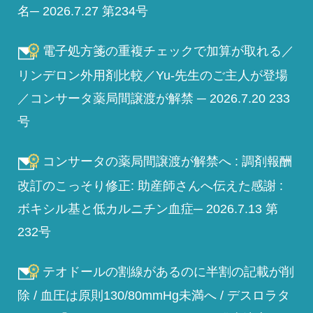
名─ 2026.7.27 第234号
電子処方箋の重複チェックで加算が取れる／
リンデロン外用剤比較／Yu-先生のご主人が登場
／コンサータ薬局間譲渡が解禁 ─ 2026.7.20 233
号
コンサータの薬局間譲渡が解禁へ : 調剤報酬
改訂のこっそり修正: 助産師さんへ伝えた感謝 :
ボキシル基と低カルニチン血症─ 2026.7.13 第
232号
テオドールの割線があるのに半割の記載が削
除 / 血圧は原則130/80mmHg未満へ / デスロラタ