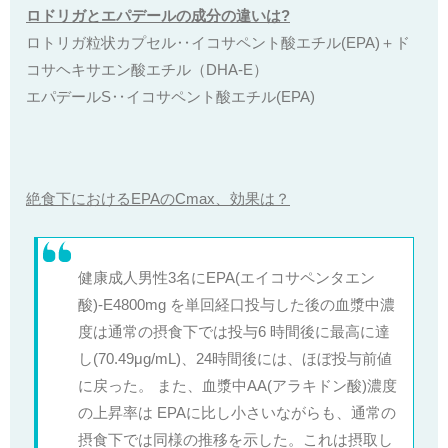
ロドリガとエパデールの成分の違いは?
ロトリガ粒状カプセル‥イコサペント酸エチル(EPA)＋ド
コサヘキサエン酸エチル（DHA-E）
エパデールS‥イコサペント酸エチル(EPA)
絶食下におけるEPAのCmax、効果は？
健康成人男性3名にEPA(エイコサペンタエン
酸)-E4800mg を単回経口投与した後の血漿中濃
度は通常の摂食下では投与6 時間後に最高に達
し(70.49μg/mL)、24時間後には、ほぼ投与前値
に戻った。 また、血漿中AA(アラキドン酸)濃度
の上昇率は EPAに比し小さいながらも、通常の
摂食下では同様の推移を示した。これは摂取し