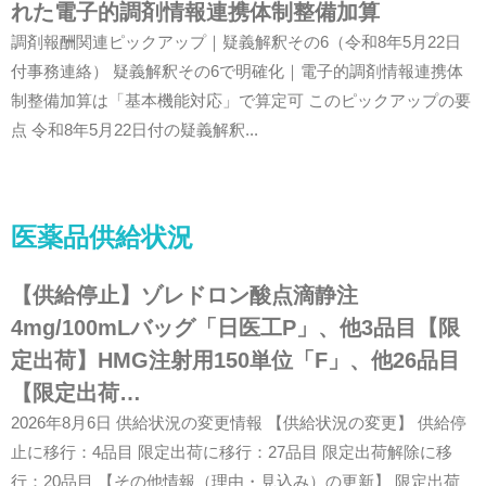
れた電子的調剤情報連携体制整備加算
調剤報酬関連ピックアップ｜疑義解釈その6（令和8年5月22日
付事務連絡） 疑義解釈その6で明確化｜電子的調剤情報連携体
制整備加算は「基本機能対応」で算定可 このピックアップの要
点 令和8年5月22日付の疑義解釈...
医薬品供給状況
【供給停止】ゾレドロン酸点滴静注
4mg/100mLバッグ「日医工P」、他3品目【限
定出荷】HMG注射用150単位「F」、他26品目
【限定出荷…
2026年8月6日 供給状況の変更情報 【供給状況の変更】 供給停
止に移行：4品目 限定出荷に移行：27品目 限定出荷解除に移
行：20品目 【その他情報（理由・見込み）の更新】 限定出荷