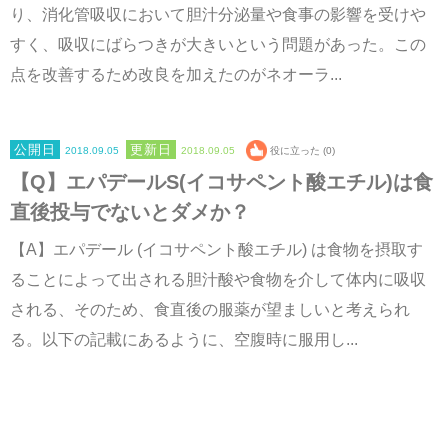
り、消化管吸収において胆汁分泌量や食事の影響を受けや
すく、吸収にばらつきが大きいという問題があった。この
点を改善するため改良を加えたのがネオーラ...
2018.09.05
2018.09.05
役に立った (0)
【Q】エパデールS(イコサペント酸エチル)は食
直後投与でないとダメか？
【A】エパデール (イコサペント酸エチル) は食物を摂取す
ることによって出される胆汁酸や食物を介して体内に吸収
される、そのため、食直後の服薬が望ましいと考えられ
る。以下の記載にあるように、空腹時に服用し...