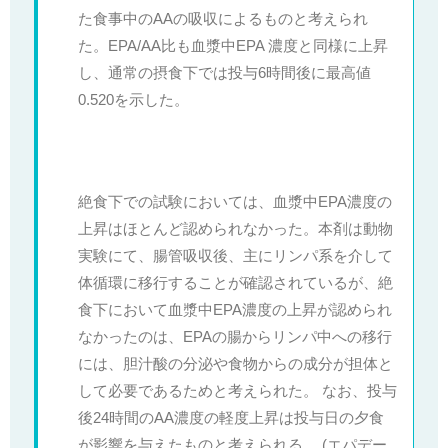
た食事中のAAの吸収によるものと考えられ
た。EPA/AA比も血漿中EPA 濃度と同様に上昇
し、通常の摂食下では投与6時間後に最高値
0.520を示した。
絶食下での試験においては、血漿中EPA濃度の
上昇はほとんど認められなかった。本剤は動物
実験にて、腸管吸収後、主にリンパ系を介して
体循環に移行することが確認されているが、絶
食下において血漿中EPA濃度の上昇が認められ
なかったのは、EPAの腸からリンパ中への移行
には、胆汁酸の分泌や食物からの成分が担体と
して必要であるためと考えられた。 なお、投与
後24時間のAA濃度の軽度上昇は投与日の夕食
が影響を与えたものと考えられる。 (エパデー