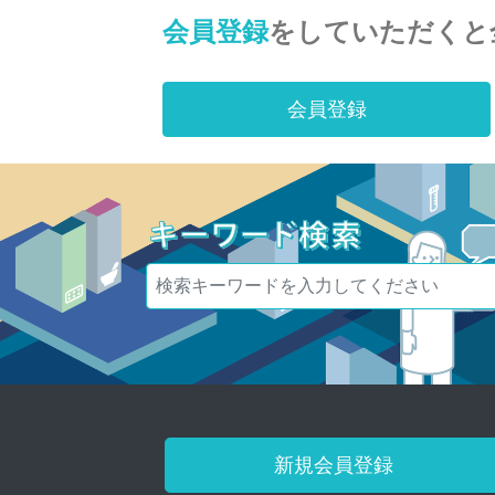
会員登録
をしていただくと
会員登録
新規会員登録