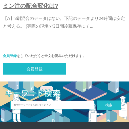
ミ
ン
注
の
配
合
変
化
は
?
【
A
】
3
剤
混
合
の
デ
ー
タ
は
な
い
。
下
記
の
デ
ー
タ
よ
り
2
4
時
間
は
安
定
と
考
え
る
。
(
実
際
の
現
場
で
3
日
間
冷
蔵
保
存
に
て
.
.
.
会員登録
をしていただくと全文お読みいただけます。
会員登録
検索