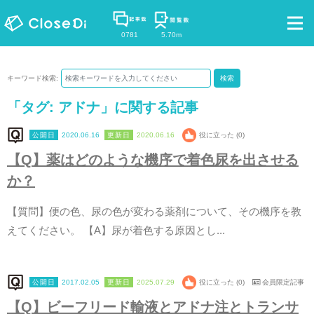
0781
5.70m
キーワード検索:
検索
「タグ:
アドナ
」に関する記事
2020.06.16
2020.06.16
役に立った (0)
【
Q
】
薬
は
ど
の
よ
う
な
機
序
で
着
色
尿
を
出
さ
せ
る
か
？
【
質
問
】
便
の
色
、
尿
の
色
が
変
わ
る
薬
剤
に
つ
い
て
、
そ
の
機
序
を
教
え
て
く
だ
さ
い
。
【
A
】
尿
が
着
色
す
る
原
因
と
し
.
.
.
2017.02.05
2025.07.29
役に立った (0)
会員限定記事
【
Q
】
ビ
ー
フ
リ
ー
ド
輸
液
と
ア
ド
ナ
注
と
ト
ラ
ン
サ